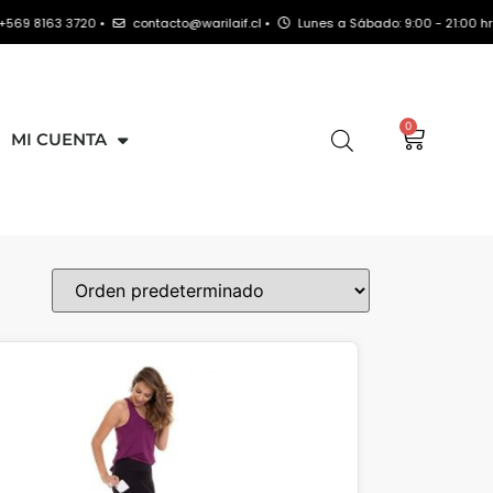
20 •
contacto@warilaif.cl •
Lunes a Sábado: 9:00 - 21:00 hrs
0
MI CUENTA