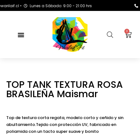
f.cl •
Lunes a Sábado: 9:00 - 21:00 hrs
+569 
0
TOP TANK TEXTURA ROSA
BRASILEÑA Maismar
Top de textura corta regata, modelo corto y ceñido y sin
abultamiento.Tejido con protección UV, fabricado en
poliamida con un tacto super suave y bonito