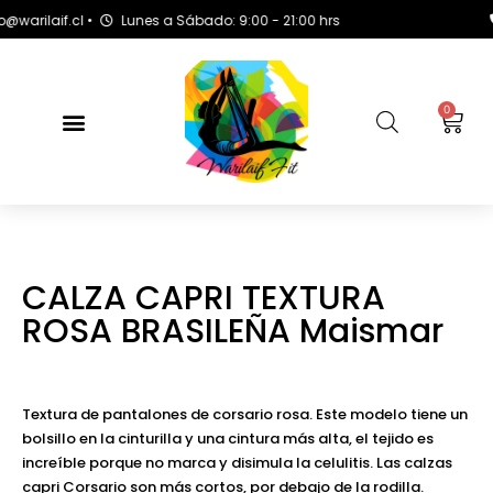
ilaif.cl •
Lunes a Sábado: 9:00 - 21:00 hrs
+
0
CALZA CAPRI TEXTURA
ROSA BRASILEÑA Maismar
Textura de pantalones de corsario rosa. Este modelo tiene un
bolsillo en la cinturilla y una cintura más alta, el tejido es
increíble porque no marca y disimula la celulitis. Las calzas
capri Corsario son más cortos, por debajo de la rodilla.