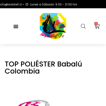
arilaif.cl •
Lunes a Sábado: 9:00 - 21:00 hrs
0
TOP POLIÉSTER Babalú
Colombia