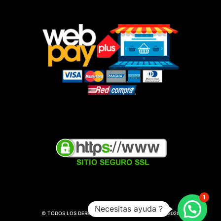
1
Necesitas ayuda ?
© TODOS LOS DERECHOS RESERVADOS || WARILAIF 2020