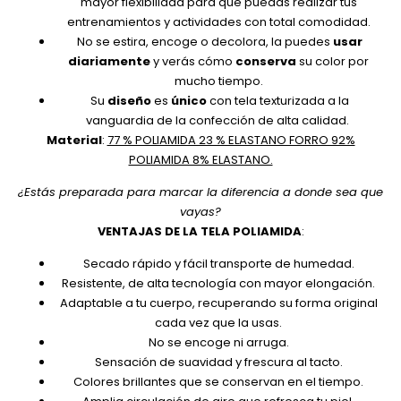
mayor flexibilidad para que puedas realizar tus
entrenamientos y actividades con total comodidad.
No se estira, encoge o decolora, la puedes
usar
diariamente
y verás cómo
conserva
su color por
mucho tiempo.
Su
diseño
es
único
con tela texturizada a la
vanguardia de la confección de alta calidad.
Material
:
77 % POLIAMIDA 23 % ELASTANO FORRO 92%
POLIAMIDA 8% ELASTANO.
¿Estás preparada para marcar la diferencia a donde sea que
vayas?
VENTAJAS DE LA TELA POLIAMIDA
:
Secado rápido y fácil transporte de humedad.
Resistente, de alta tecnología con mayor elongación.
Adaptable a tu cuerpo, recuperando su forma original
cada vez que la usas.
No se encoge ni arruga.
Sensación de suavidad y frescura al tacto.
Colores brillantes que se conservan en el tiempo.