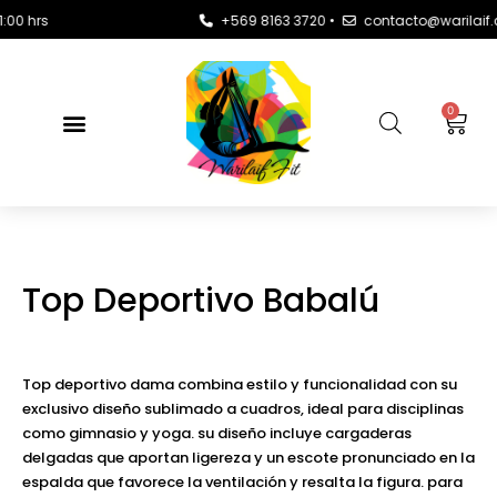
+569 8163 3720 •
contacto@warilaif.cl •
L
0
Top Deportivo Babalú
Top deportivo dama combina estilo y funcionalidad con su
exclusivo diseño sublimado a cuadros, ideal para disciplinas
como gimnasio y yoga. su diseño incluye cargaderas
delgadas que aportan ligereza y un escote pronunciado en la
espalda que favorece la ventilación y resalta la figura. para