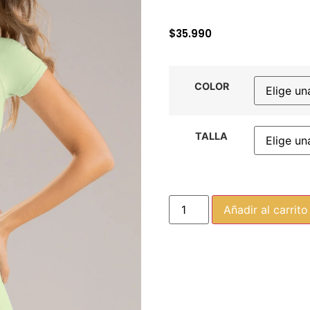
$
35.990
COLOR
TALLA
Añadir al carrito