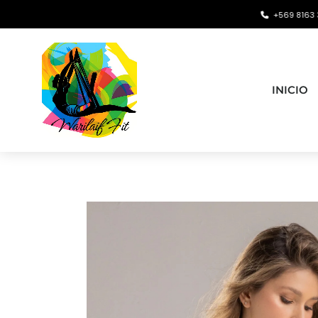
+569 8163 3720 •
co
INICIO