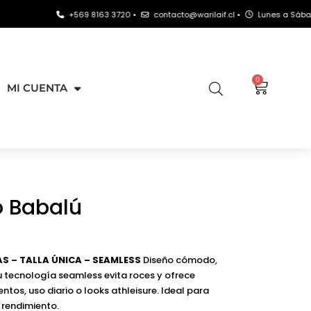
+569 8163 3720 •
contacto@warilaif.cl •
Lunes a Sábado: 9:00 - 21
0
MI CUENTA
o Babalú
S – TALLA ÚNICA – SEAMLESS
Diseño cómodo,
Su tecnología seamless evita roces y ofrece
tos, uso diario o looks athleisure. Ideal para
 rendimiento.