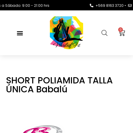
bado: 9:00 - 21:00 hrs
+569 8163 3720 •
conta
0
SHORT POLIAMIDA TALLA
ÚNICA Babalú