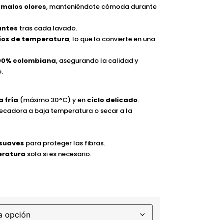
 malos olores
, manteniéndote cómoda durante
antes
tras cada lavado.
bios de temperatura
, lo que lo convierte en una
100% colombiana
, asegurando la calidad y
.
 fría
(máximo 30°C) y en
ciclo delicado
.
 secadora a baja temperatura o secar a la
suaves
para proteger las fibras.
eratura
solo si es necesario.