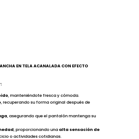
ANCHA EN TELA ACANALADA CON EFECTO
:
pido
, manteniéndote fresca y cómoda.
o
, recuperando su forma original después de
ruga
, asegurando que el pantalón mantenga su
umedad
, proporcionando una
alta sensación de
cicio o actividades cotidianas.