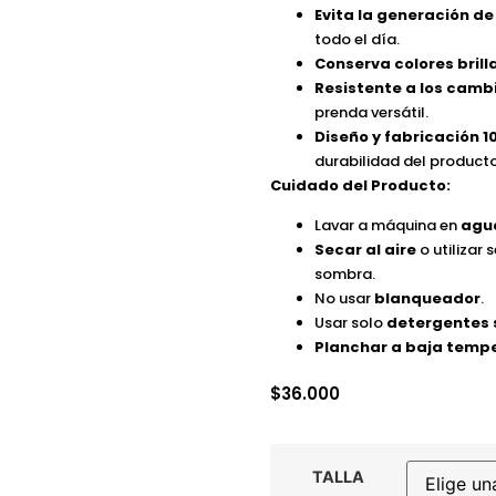
Evita la generación de
todo el día.
Conserva colores brill
Resistente a los cam
prenda versátil.
Diseño y fabricación 
durabilidad del producto
Cuidado del Producto:
Lavar a máquina en
agua
Secar al aire
o utilizar
sombra.
No usar
blanqueador
.
Usar solo
detergentes 
Planchar a baja temp
$
36.000
TALLA