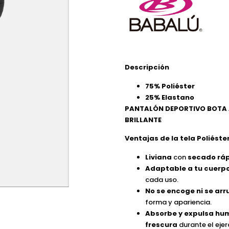
Descripción
75% Poliéster
25% Elastano
PANTALÓN DEPORTIVO BOTA 
BRILLANTE
Ventajas de la tela Poliéster
Liviana
con
secado rá
Adaptable a tu cuerp
cada uso.
No se encoge ni se ar
forma y apariencia.
Absorbe y expulsa h
frescura
durante el ejer