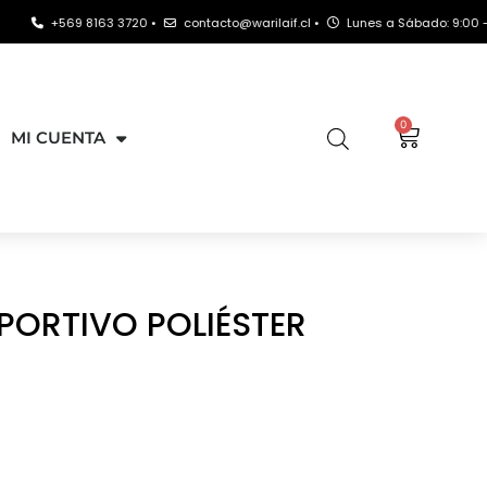
569 8163 3720 •
contacto@warilaif.cl •
Lunes a Sábado: 9:00 - 21:00 hr
0
MI CUENTA
PORTIVO POLIÉSTER