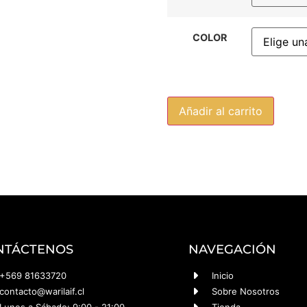
COLOR
Añadir al carrito
NTÁCTENOS
NAVEGACIÓN
+569 81633720
Inicio
contacto@warilaif.cl
Sobre Nosotros
Lunes a Sábado: 9:00 - 21:00.
Tienda