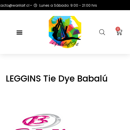
@warilaif.cl •
Lunes a Sábado: 9:00 - 21:00 hrs
0
LEGGINS Tie Dye Babalú