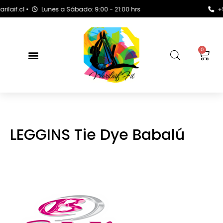
f.cl •
Lunes a Sábado: 9:00 - 21:00 hrs
+569 
0
LEGGINS Tie Dye Babalú