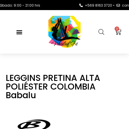
o: 9:00 - 21:00 hrs
+569 8163 3720 •
contact
0
LEGGINS PRETINA ALTA
POLIÉSTER COLOMBIA
Babalu