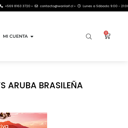
 8163 3720 •
contacto@warilaif.cl •
Lunes a Sábado: 9:00 - 21:00 hrs
0
MI CUENTA
TS ARUBA BRASILEÑA