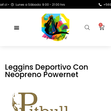
 •
Lunes a Sábado: 9:00 - 21:00 hrs
+569 8163
0
Leggins Deportivo Con
Neopreno Powernet