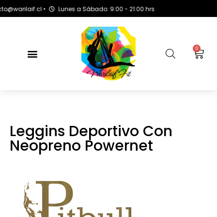
rilaif.cl •
Lunes a Sábado: 9:00 - 21:00 hrs
0
Leggins Deportivo Con
Neopreno Powernet