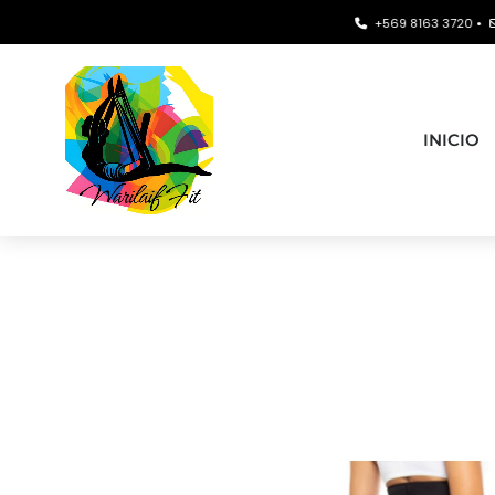
+569 8163 3720 •
conta
INICIO