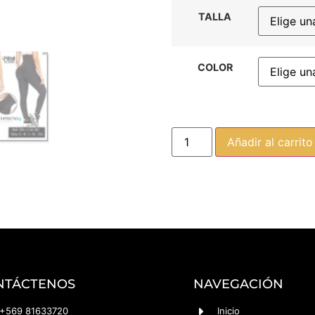
TALLA
COLOR
Añadir al carrito
NTÁCTENOS
NAVEGACIÓN
+569 81633720
Inicio