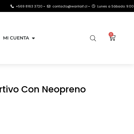
+569 8163 3720 •
contacto@warilaif.cl •
Lunes a Sábado: 9:00 - 21:00 
0
MI CUENTA
rtivo Con Neopreno