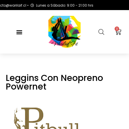
warilaif.cl •
Lunes a Sábado: 9:00 - 21:00 hrs
0
Leggins Con Neopreno
Powernet