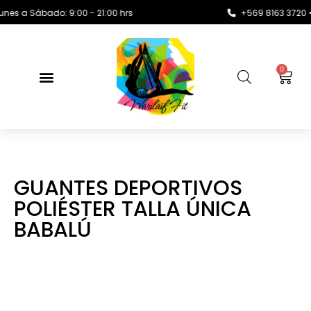
a Sábado: 9:00 - 21:00 hrs
+569 8163 3720 •
c
0
GUANTES DEPORTIVOS
POLIÉSTER TALLA ÚNICA
BABALÚ