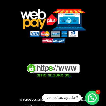
1
Necesitas ayuda ?
© TODOS LOS DERECHOS RESERVADOS || WARILAIF 2020