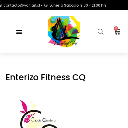
acto@warilaif.cl •
Lunes a Sábado: 9:00 - 21:00 hrs
0
Enterizo Fitness CQ