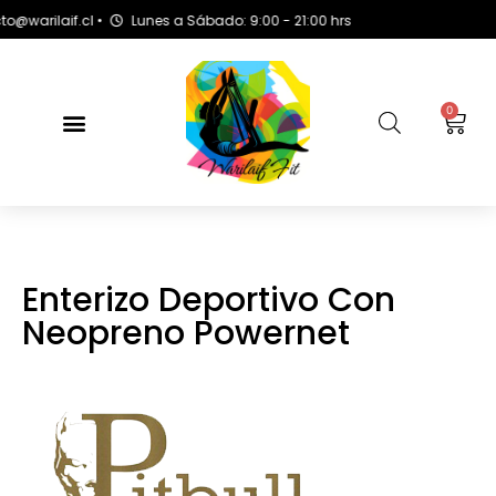
rilaif.cl •
Lunes a Sábado: 9:00 - 21:00 hrs
+
0
Enterizo Deportivo Con
Neopreno Powernet