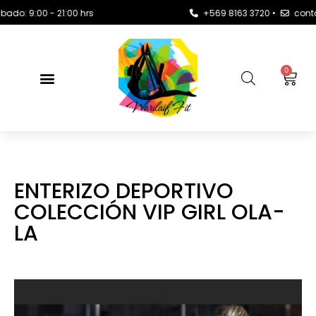
9:00 - 21:00 hrs
+569 8163 3720 •
contacto@w
0
ENTERIZO DEPORTIVO
COLECCIÓN VIP GIRL OLA-
LA