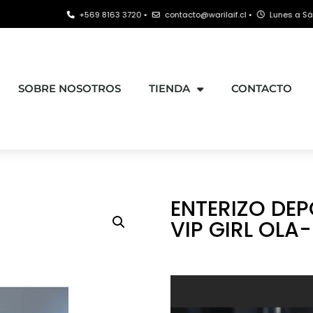
+569 8163 3720 •
contacto@warilaif.cl •
Lunes a Sábado: 9:00 - 
SOBRE NOSOTROS
TIENDA
CONTACTO
ENTERIZO DE
VIP GIRL OLA