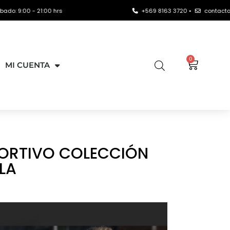
21:00 hrs
+569 8163 3720 •
contacto@warilaif.cl
0
MI CUENTA
PORTIVO COLECCIÓN
-LA