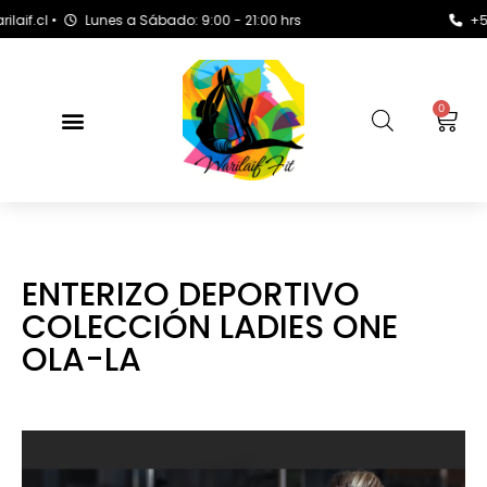
l •
Lunes a Sábado: 9:00 - 21:00 hrs
+569 816
0
ENTERIZO DEPORTIVO
COLECCIÓN LADIES ONE
OLA-LA