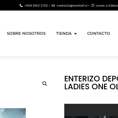
+569 8163 3720 •
contacto@warilaif.cl •
Lunes a Sábado: 9:00 - 21:
SOBRE NOSOTROS
TIENDA
CONTACTO
ENTERIZO DE
LADIES ONE O