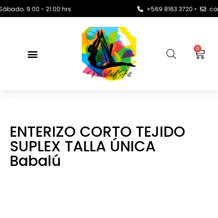
o: 9:00 - 21:00 hrs
+569 8163 3720 •
contact
0
ENTERIZO CORTO TEJIDO
SUPLEX TALLA ÚNICA
Babalú