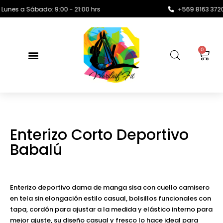
 Sábado: 9:00 - 21:00 hrs
+569 8163 3720 •
c
0
Enterizo Corto Deportivo
Babalú
Enterizo deportivo dama de manga sisa con cuello camisero
en tela sin elongación estilo casual, bolsillos funcionales con
tapa, cordón para ajustar a la medida y elástico interno para
mejor ajuste, su diseño casual y fresco lo hace ideal para