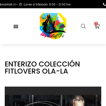
f.cl •
Lunes a Sábado: 9:00 - 21:00 hrs
+569 
0
ENTERIZO COLECCIÓN
FITLOVERS OLA-LA