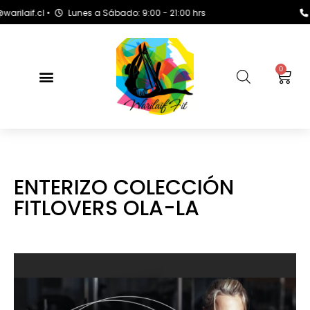
f.cl •
Lunes a Sábado: 9:00 - 21:00 hrs
+569 
0
ENTERIZO COLECCIÓN
FITLOVERS OLA-LA