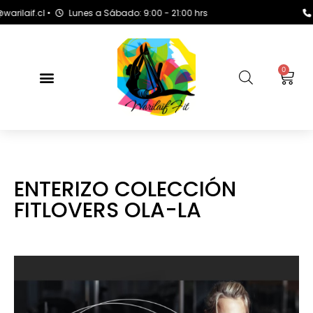
f.cl •
Lunes a Sábado: 9:00 - 21:00 hrs
+569 
0
ENTERIZO COLECCIÓN
FITLOVERS OLA-LA