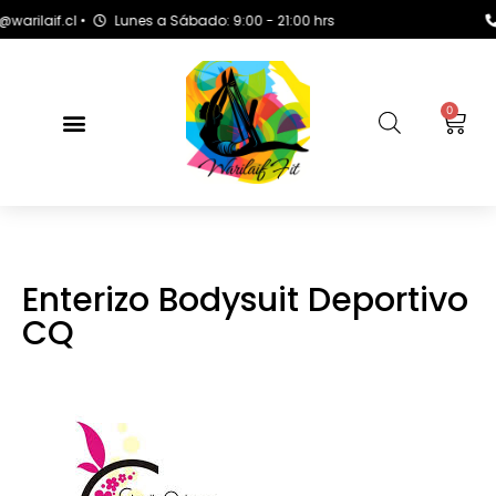
aif.cl •
Lunes a Sábado: 9:00 - 21:00 hrs
+56
0
Enterizo Bodysuit Deportivo
CQ