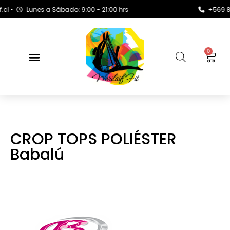
Lunes a Sábado: 9:00 - 21:00 hrs
+569 8163 
0
CROP TOPS POLIÉSTER
Babalú