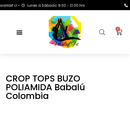
if.cl •
Lunes a Sábado: 9:00 - 21:00 hrs
+569
0
CROP TOPS BUZO
POLIAMIDA Babalú
Colombia