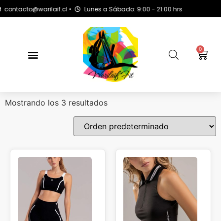
ontacto@warilaif.cl •
Lunes a Sábado: 9:00 - 21:00 hrs
0
Mostrando los 3 resultados